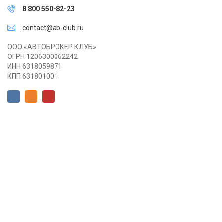
8 800 550-82-23
contact@ab-club.ru
ООО «АВТОБРОКЕР КЛУБ»
ОГРН 1206300062242
ИНН 6318059871
КПП 631801001