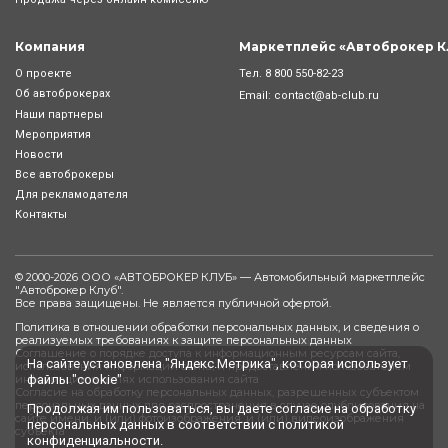
Компания
Маркетплейс «Автоброкер К
Тел.
8 800 550-82-23
О проекте
Об автоброкерах
Email:
contact@ab-club.ru
Наши партнеры
Мероприятия
Новости
Все автоброкеры
Для рекламодателя
Контакты
© 2000-2026 ООО «АВТОБРОКЕР КЛУБ» — Автомобильный маркетплейс
"
Автоброкер Клуб
".
Все права защищены. Не является публичной офертой.
Политика в отношении обработки персональных данных, и сведения о
реализуемых требованиях к защите персональных данных
Соглашение о порядке доступа к информационным ресурсам сайта,
На сайте установлена "Яндекс.Метрика", которая использует
использования информации сайта, и предоставления пользователем
информации в целях использования сайта
файлы "cookie"
Согласие на обработку персональных данных, разрешенных субъектом
персональных данных для распространения в случае опубликования на
Продолжая им пользоваться, вы даете
согласие
на обработку
сайте имени, и (или) фотоизображения, и (или) видеоизображения
персональных данных в соответствии с
политикой
субъекта
конфиденциальности
.